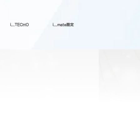
i...TECHO
i...mate限定