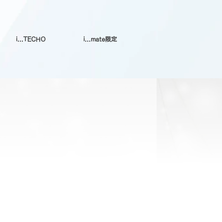
i...TECHO
i...mate限定