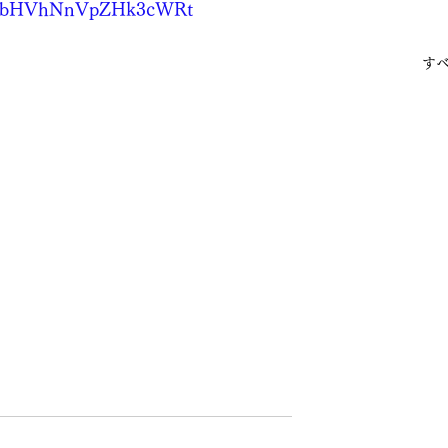
gsh=bHVhNnVpZHk3cWRt
す
妊活できる幸せ
妊活って、ものすごく尊い期